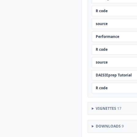
R code
source
Performance
R code
source
DAISIEprep Tutorial
R code
VIGNETTES
17
DOWNLOADS
9