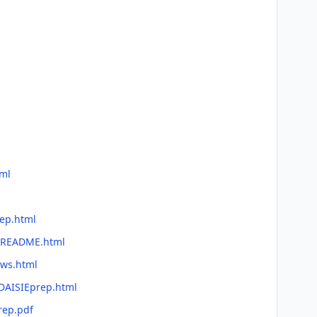
tml
rep.html
e/README.html
ews.html
/DAISIEprep.html
rep.pdf