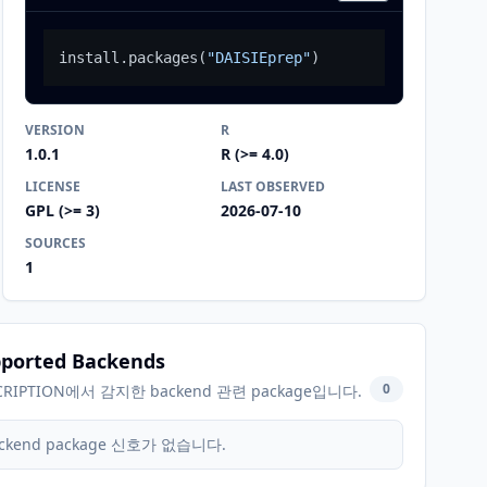
install.packages
(
"DAISIEprep"
)
VERSION
R
1.0.1
R (>= 4.0)
LICENSE
LAST OBSERVED
GPL (>= 3)
2026-07-10
SOURCES
1
ported Backends
0
CRIPTION에서 감지한 backend 관련 package입니다.
ckend package 신호가 없습니다.