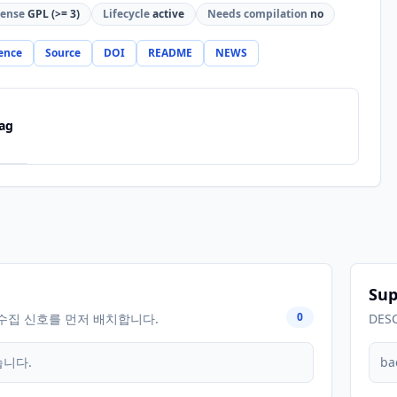
cense
GPL (>= 3)
Lifecycle
active
Needs compilation
no
ence
Source
DOI
README
NEWS
ag
Sup
0
수집 신호를 먼저 배치합니다.
DES
습니다.
ba