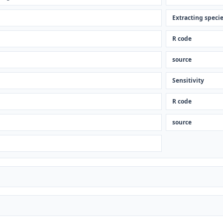
Extracting speci
R code
source
Sensitivity
R code
source