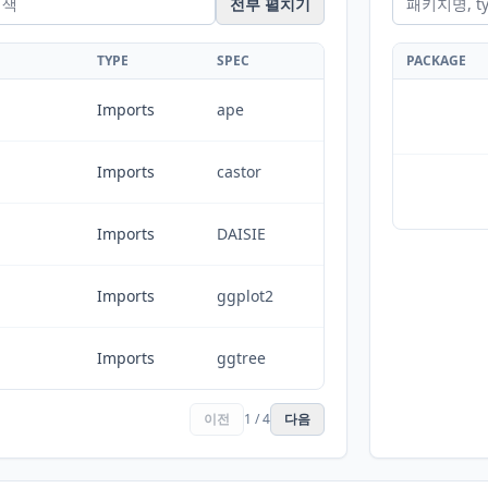
전부 펼치기
TYPE
SPEC
PACKAGE
Imports
ape
Imports
castor
Imports
DAISIE
Imports
ggplot2
Imports
ggtree
이전
1 / 4
다음