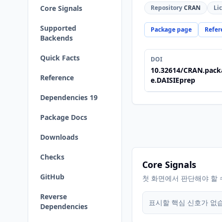
Core Signals
Repository
CRAN
Li
Supported
Package page
Refer
Backends
Quick Facts
DOI
10.32614/CRAN.pack
Reference
e.DAISIEprep
Dependencies 19
Package Docs
Downloads
Checks
Core Signals
GitHub
첫 화면에서 판단해야 할 
Reverse
표시할 핵심 신호가 없
Dependencies