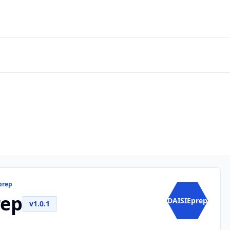
prep
rep
DAISIEprep
v1.0.1