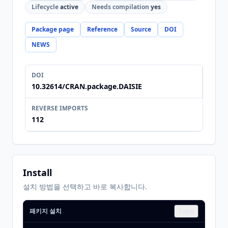
Lifecycle
active
Needs compilation
yes
Package page
Reference
Source
DOI
NEWS
DOI
10.32614/CRAN.package.DAISIE
REVERSE IMPORTS
112
Install
설치 방법을 선택하고 바로 복사합니다.
패키지 설치
Copy