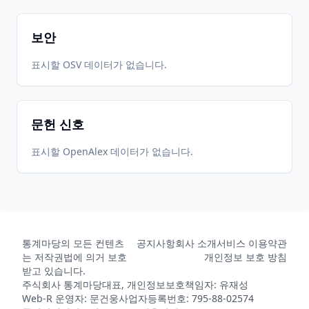
CRAN
3.0.1
26
05-31
06-26
보안
2020-08-
2026-
2026-
표시할 OSV 데이터가 없습니다.
CRAN
3.0.0
14
05-31
06-26
문헌 신호
2017-04-
2026-
2026-
CRAN
1.4
13
05-31
06-26
표시할 OpenAlex 데이터가 없습니다.
2016-11-
2026-
2026-
CRAN
1.2
14
05-31
06-26
통계마당의 모든 컨텐츠
공지사항
회사 소개
서비스 이용약관
2015-09-
2026-
2026-
CRAN
1.0.2
는 저작권법에 의거 보호
개인정보 보호 방침
29
05-31
06-26
받고 있습니다.
주식회사 통계마당
대표, 개인정보보호책임자: 유재성
Web-R 운영자: 문건웅
사업자등록번호: 795-88-02574