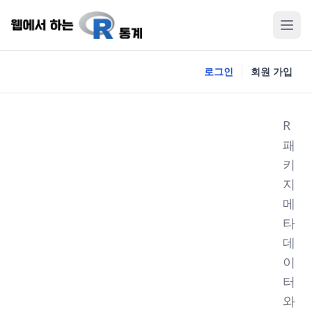
로그인
회원 가입
R
패
키
지
메
타
데
이
터
와