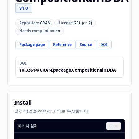
v1.0
Repository
CRAN
License
GPL (>= 2)
Needs compilation
no
Package page
Reference
Source
DOI
DOI
10.32614/CRAN.package.CompositionalHDDA
Install
설치 방법을 선택하고 바로 복사합니다.
패키지 설치
Copy