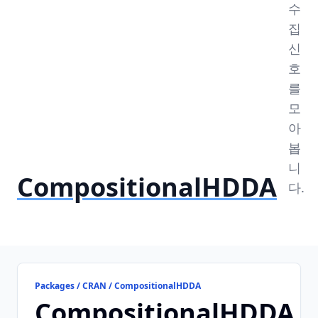
수
집
신
호
를
모
아
봅
니
CompositionalHDDA
다.
Packages / CRAN / CompositionalHDDA
CompositionalHDDA