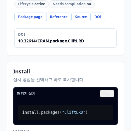
Lifecycle
active
Needs compilation
no
Package page
Reference
Source
DOI
DOI
10.32614/CRAN.package.CliftLRD
Install
설치 방법을 선택하고 바로 복사합니다.
패키지 설치
Copy
install.packages
(
"CliftLRD"
)