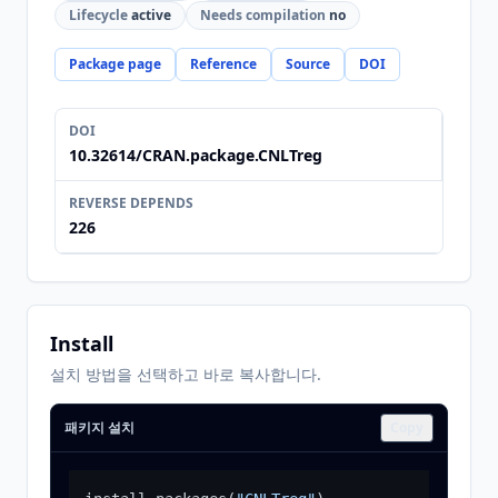
Lifecycle
active
Needs compilation
no
Package page
Reference
Source
DOI
DOI
10.32614/CRAN.package.CNLTreg
REVERSE DEPENDS
226
Install
설치 방법을 선택하고 바로 복사합니다.
패키지 설치
Copy