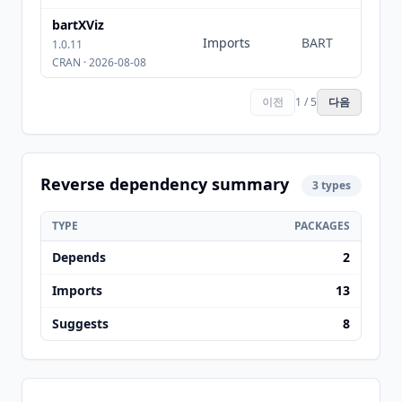
bartXViz
Imports
BART
1.0.11
CRAN · 2026-08-08
이전
1 / 5
다음
Reverse dependency summary
3 types
TYPE
PACKAGES
Depends
2
Imports
13
Suggests
8