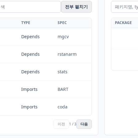
전부 펼치기
TYPE
SPEC
PACKAGE
Depends
mgcv
Depends
rstanarm
Depends
stats
Imports
BART
Imports
coda
이전
1 / 3
다음