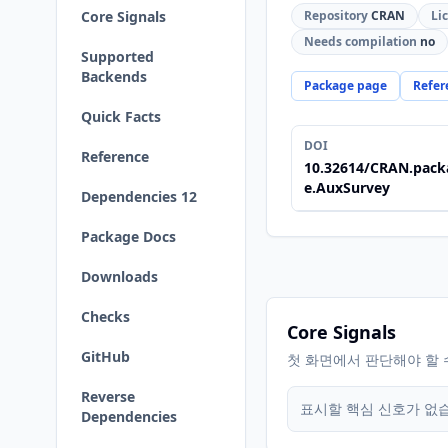
Core Signals
Repository
CRAN
Li
Needs compilation
no
Supported
Backends
Package page
Refer
Quick Facts
DOI
Reference
10.32614/CRAN.pack
e.AuxSurvey
Dependencies 12
Package Docs
Downloads
Checks
Core Signals
GitHub
첫 화면에서 판단해야 할 
Reverse
표시할 핵심 신호가 없
Dependencies