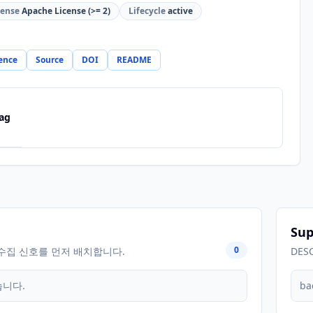
cense
Apache License (>= 2)
Lifecycle
active
ence
Source
DOI
README
ag
Sup
0
수집 신호를 먼저 배치합니다.
DES
습니다.
ba