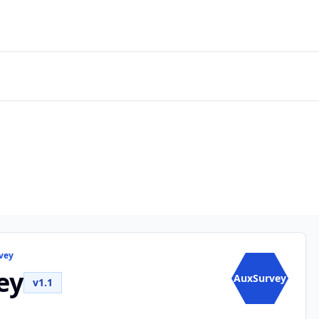
vey
ey
AuxSurvey
v1.1