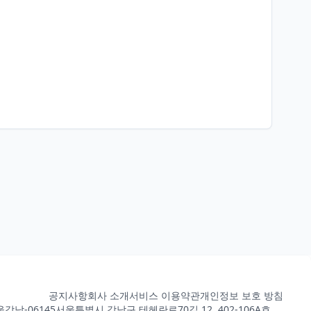
공지사항
회사 소개
서비스 이용약관
개인정보 보호 방침
강남-06145
서울특별시 강남구 테헤란로70길 12, 402-106A호