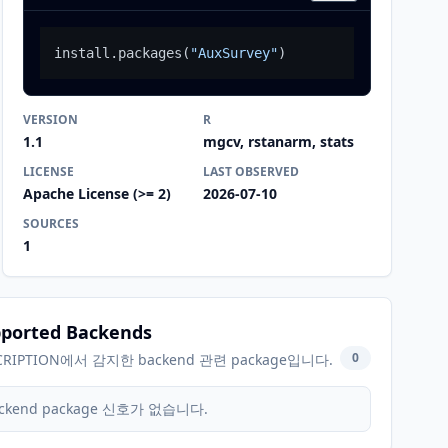
install.packages
(
"AuxSurvey"
)
VERSION
R
1.1
mgcv, rstanarm, stats
LICENSE
LAST OBSERVED
Apache License (>= 2)
2026-07-10
SOURCES
1
ported Backends
0
CRIPTION에서 감지한 backend 관련 package입니다.
ckend package 신호가 없습니다.