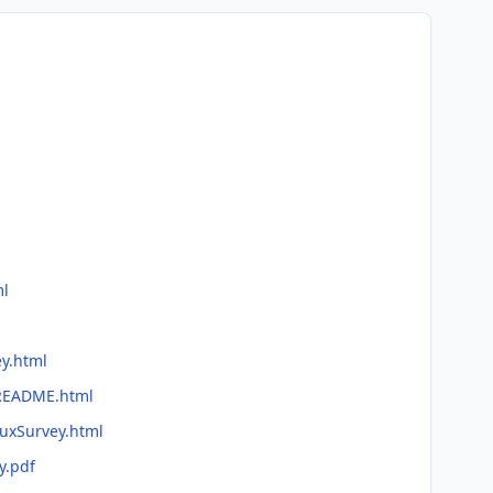
ml
ey.html
/README.html
AuxSurvey.html
y.pdf