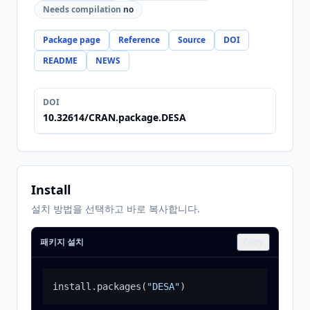
Needs compilation
no
Package page
Reference
Source
DOI
README
NEWS
DOI
10.32614/CRAN.package.DESA
Install
설치 방법을 선택하고 바로 복사합니다.
패키지 설치
Copy
install.packages
(
"DESA"
)