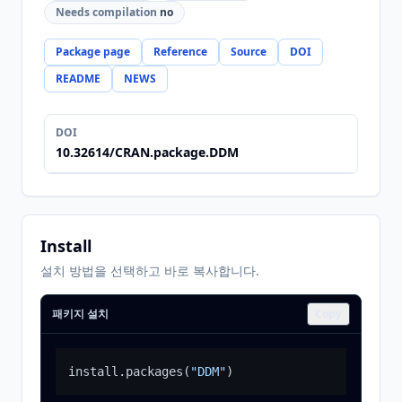
Needs compilation
no
Package page
Reference
Source
DOI
README
NEWS
DOI
10.32614/CRAN.package.DDM
Install
설치 방법을 선택하고 바로 복사합니다.
패키지 설치
Copy
install.packages
(
"DDM"
)