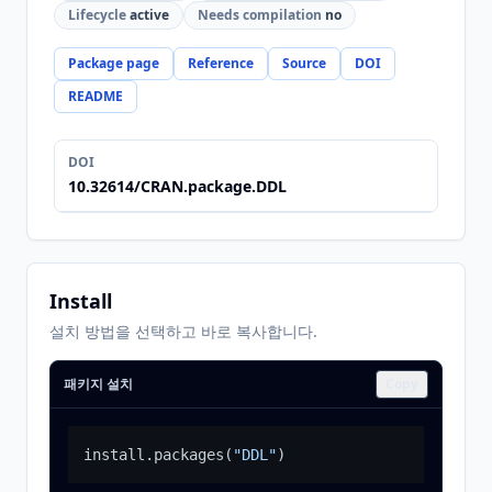
Lifecycle
active
Needs compilation
no
Package page
Reference
Source
DOI
README
DOI
10.32614/CRAN.package.DDL
Install
설치 방법을 선택하고 바로 복사합니다.
패키지 설치
Copy
install.packages
(
"DDL"
)