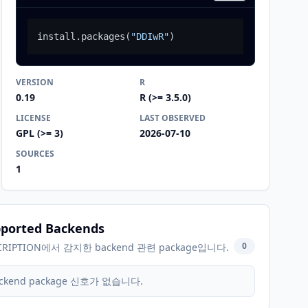
install.packages
(
"DDIwR"
)
VERSION
R
0.19
R (>= 3.5.0)
LICENSE
LAST OBSERVED
GPL (>= 3)
2026-07-10
SOURCES
1
ported Backends
0
CRIPTION에서 감지한 backend 관련 package입니다.
ckend package 신호가 없습니다.