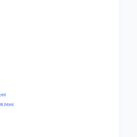
tml
wR.html