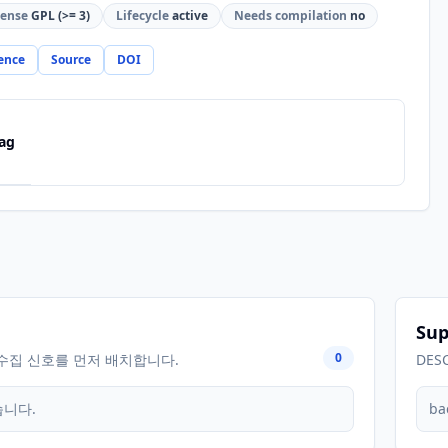
cense
GPL (>= 3)
Lifecycle
active
Needs compilation
no
ence
Source
DOI
ag
Sup
0
수집 신호를 먼저 배치합니다.
DES
습니다.
ba