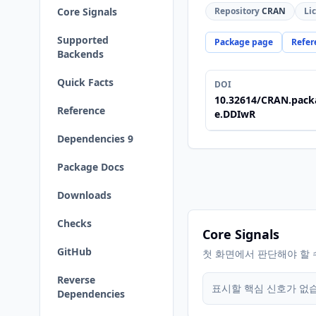
Core Signals
Repository
CRAN
Li
Supported
Package page
Refer
Backends
Quick Facts
DOI
10.32614/CRAN.pack
Reference
e.DDIwR
Dependencies 9
Package Docs
Downloads
Checks
Core Signals
GitHub
첫 화면에서 판단해야 할 
Reverse
표시할 핵심 신호가 없
Dependencies