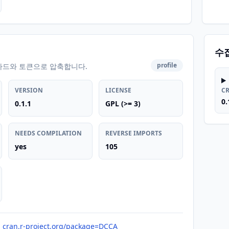
수
profile
카드와 토큰으로 압축합니다.
VERSION
LICENSE
C
0.
0.1.1
GPL (>= 3)
NEEDS COMPILATION
REVERSE IMPORTS
yes
105
cran.r-project.org/package=DCCA