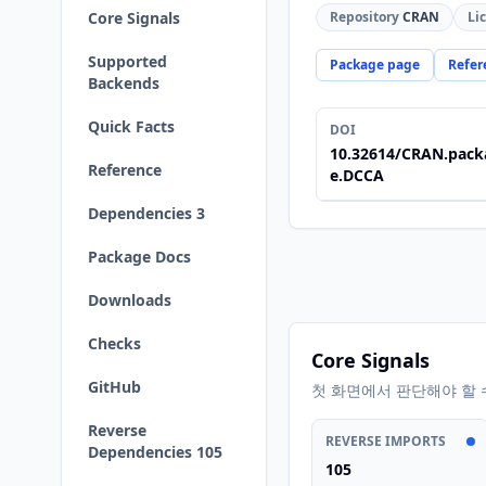
Core Signals
Repository
CRAN
Li
Supported
Package page
Refer
Backends
Quick Facts
DOI
10.32614/CRAN.pack
Reference
e.DCCA
Dependencies 3
Package Docs
Downloads
Checks
Core Signals
GitHub
첫 화면에서 판단해야 할 
Reverse
REVERSE IMPORTS
Dependencies 105
105