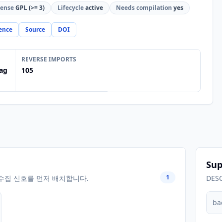
cense
GPL (>= 3)
Lifecycle
active
Needs compilation
yes
ence
Source
DOI
REVERSE IMPORTS
ag
105
Sup
1
수집 신호를 먼저 배치합니다.
DES
ba