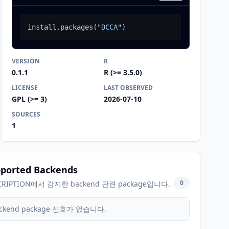
install.packages
(
"DCCA"
)
VERSION
R
0.1.1
R (>= 3.5.0)
LICENSE
LAST OBSERVED
GPL (>= 3)
2026-07-10
SOURCES
1
ported Backends
0
CRIPTION에서 감지한 backend 관련 package입니다.
ckend package 신호가 없습니다.