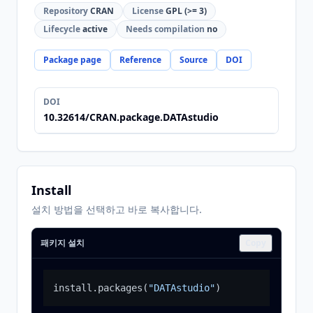
Repository
CRAN
License
GPL (>= 3)
Lifecycle
active
Needs compilation
no
Package page
Reference
Source
DOI
DOI
10.32614/CRAN.package.DATAstudio
Install
설치 방법을 선택하고 바로 복사합니다.
패키지 설치
Copy
install.packages
(
"DATAstudio"
)