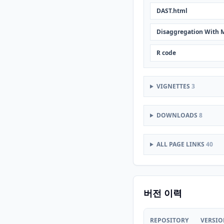
DAST.html
Disaggregation With 
R code
VIGNETTES
3
DOWNLOADS
8
ALL PAGE LINKS
40
버전 이력
REPOSITORY
VERSI