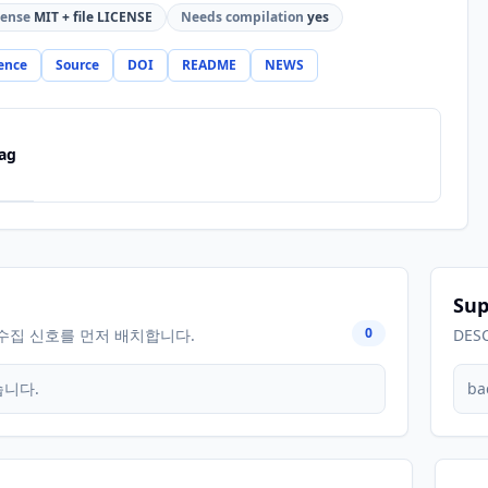
cense
MIT + file LICENSE
Needs compilation
yes
ence
Source
DOI
README
NEWS
ag
Sup
0
수집 신호를 먼저 배치합니다.
DES
습니다.
ba