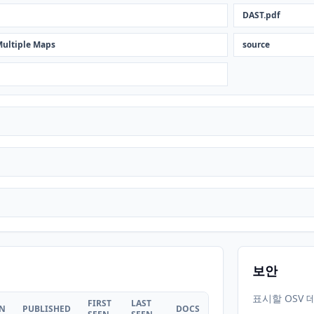
DAST.pdf
Multiple Maps
source
보안
표시할 OSV 
FIRST
LAST
ON
PUBLISHED
DOCS