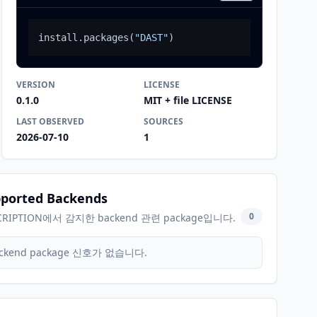
install.packages
(
"DAST"
)
VERSION
LICENSE
0.1.0
MIT + file LICENSE
LAST OBSERVED
SOURCES
2026-07-10
1
ported Backends
0
CRIPTION에서 감지한 backend 관련 package입니다.
ckend package 신호가 없습니다.