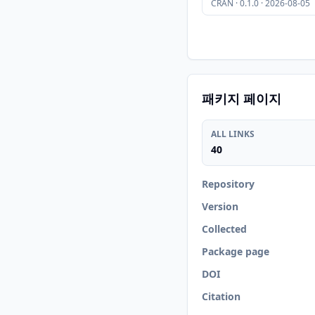
CRAN · 0.1.0 · 2026-08-05
패키지 페이지
ALL LINKS
40
Repository
Version
Collected
Package page
DOI
Citation