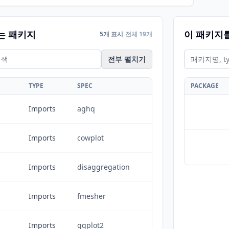
는 패키지
이 패키지
5개 표시
전체 19개
전부 펼치기
TYPE
SPEC
PACKAGE
Imports
aghq
Imports
cowplot
Imports
disaggregation
Imports
fmesher
Imports
ggplot2