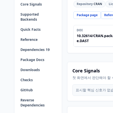
Core Signals
Repository
CRAN
Li
Supported
Package page
Refer
Backends
Quick Facts
DOI
10.32614/CRAN.pack
Reference
e.DAST
Dependencies 19
Package Docs
Downloads
Core Signals
첫 화면에서 판단해야 할 
Checks
GitHub
표시할 핵심 신호가 없
Reverse
Dependencies