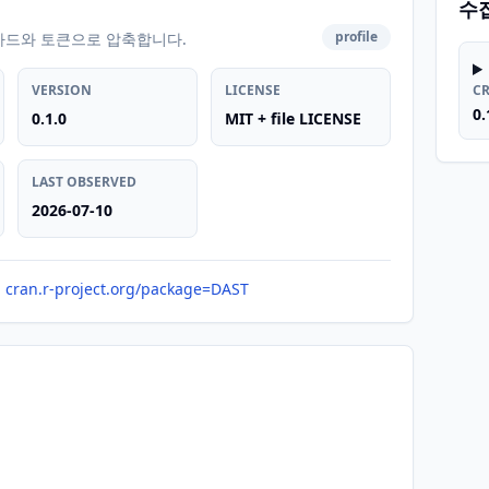
수
profile
카드와 토큰으로 압축합니다.
VERSION
LICENSE
C
0.
0.1.0
MIT + file LICENSE
LAST OBSERVED
2026-07-10
cran.r-project.org/package=DAST