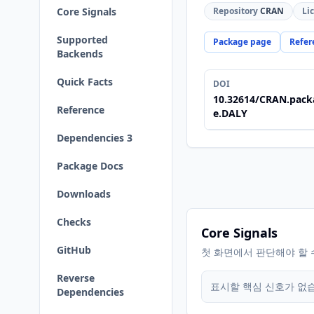
Core Signals
Repository
CRAN
Li
Supported
Package page
Refer
Backends
Quick Facts
DOI
10.32614/CRAN.pack
Reference
e.DALY
Dependencies 3
Package Docs
Downloads
Checks
Core Signals
GitHub
첫 화면에서 판단해야 할 
Reverse
표시할 핵심 신호가 없
Dependencies