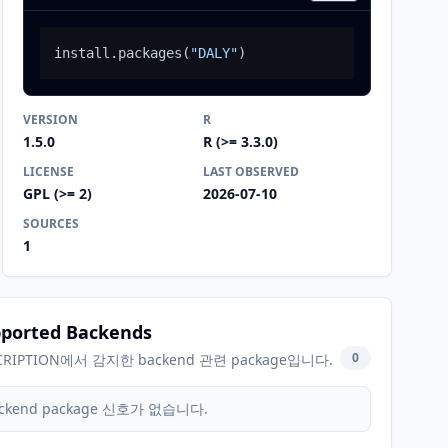
install.packages
(
"DALY"
)
VERSION
R
1.5.0
R (>= 3.3.0)
LICENSE
LAST OBSERVED
GPL (>= 2)
2026-07-10
SOURCES
1
ported Backends
0
CRIPTION에서 감지한 backend 관련 package입니다.
ckend package 신호가 없습니다.