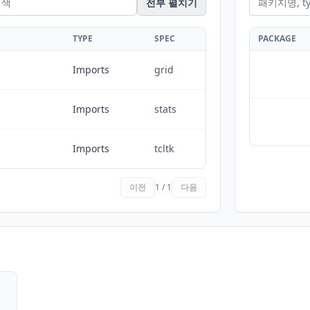
전부 펼치기
TYPE
SPEC
PACKAGE
Imports
grid
Imports
stats
Imports
tcltk
이전
1 / 1
다음