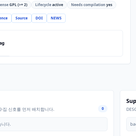
cense
GPL (>= 2)
Lifecycle
active
Needs compilation
yes
ence
Source
DOI
NEWS
ag
Sup
0
수집 신호를 먼저 배치합니다.
DES
습니다.
ba