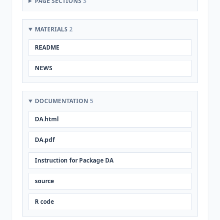
PAGE SECTIONS
3
MATERIALS
2
README
NEWS
DOCUMENTATION
5
DA.html
DA.pdf
Instruction for Package DA
source
R code