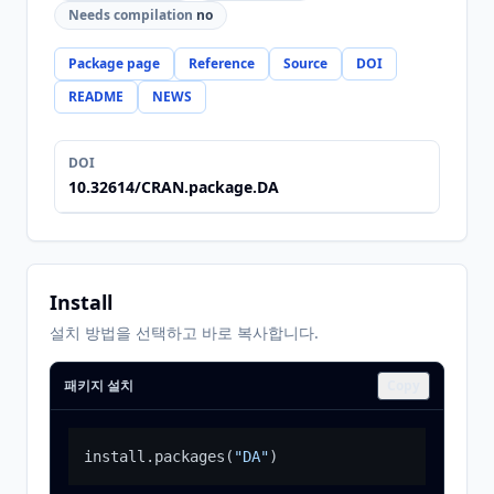
Needs compilation
no
Package page
Reference
Source
DOI
README
NEWS
DOI
10.32614/CRAN.package.DA
Install
설치 방법을 선택하고 바로 복사합니다.
패키지 설치
Copy
install.packages
(
"DA"
)