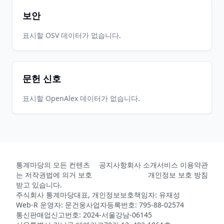
보안
2022-09-
2026-
2026-
표시할 OSV 데이터가 없습니다.
CRAN
2.1.7
05
05-31
05-31
문헌 신호
2022-08-
2026-
2026-
CRAN
2.1.5
26
05-31
05-31
표시할 OpenAlex 데이터가 없습니다.
2026-
2026-
CRAN
2.1.23
08-05
08-05
통계마당의 모든 컨텐츠
공지사항
회사 소개
서비스 이용약관
2026-
2026-
CRAN
2.1.22
는 저작권법에 의거 보호
개인정보 보호 방침
07-22
07-22
받고 있습니다.
주식회사 통계마당
대표, 개인정보보호책임자: 유재성
Web-R 운영자: 문건웅
사업자등록번호: 795-88-02574
통신판매업신고번호: 2024-서울강남-06145
2026-
2026-
CRAN
2.1.21