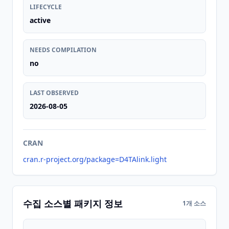
LIFECYCLE
active
NEEDS COMPILATION
no
LAST OBSERVED
2026-08-05
CRAN
cran.r-project.org/package=D4TAlink.light
수집 소스별 패키지 정보
1개 소스