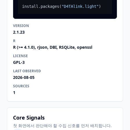
install.packages
(
"D4TAlink.light"
)
VERSION
2.1.23
R
R (>= 4.1.0), rjson, DBI, RSQLite, openssl
LICENSE
GPL-3
LAST OBSERVED
2026-08-05
SOURCES
1
Core Signals
첫 화면에서 판단해야 할 수집 신호를 먼저 배치합니다.