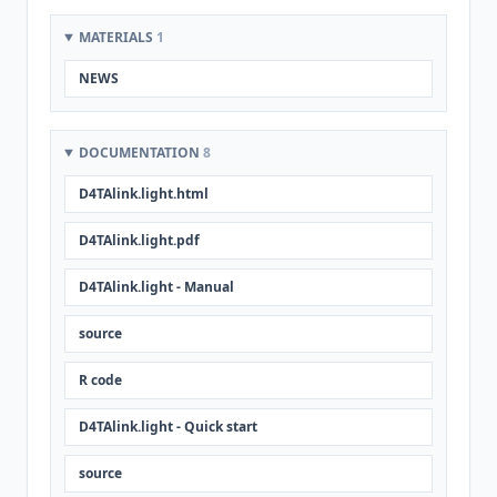
MATERIALS
1
NEWS
DOCUMENTATION
8
D4TAlink.light.html
D4TAlink.light.pdf
D4TAlink.light - Manual
source
R code
D4TAlink.light - Quick start
source