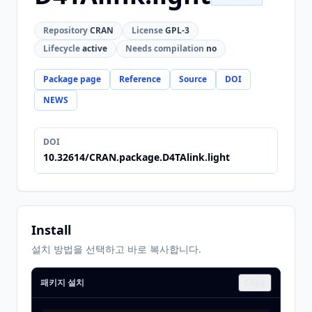
Repository
CRAN
License
GPL-3
Lifecycle
active
Needs compilation
no
Package page
Reference
Source
DOI
NEWS
DOI
10.32614/CRAN.package.D4TAlink.light
Install
설치 방법을 선택하고 바로 복사합니다.
패키지 설치
Copy