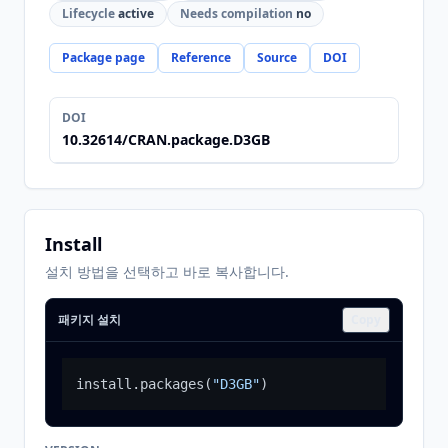
Lifecycle
active
Needs compilation
no
Package page
Reference
Source
DOI
DOI
10.32614/CRAN.package.D3GB
Install
설치 방법을 선택하고 바로 복사합니다.
패키지 설치
Copy
install.packages
(
"D3GB"
)