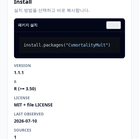
Install
설치 방법을 선택하고 바로 복사합니다.
패키지 설치
Copy
install.packages
(
"CvmortalityMult"
)
VERSION
1.1.1
R
R (>= 3.50)
LICENSE
MIT + file LICENSE
LAST OBSERVED
2026-07-10
SOURCES
1