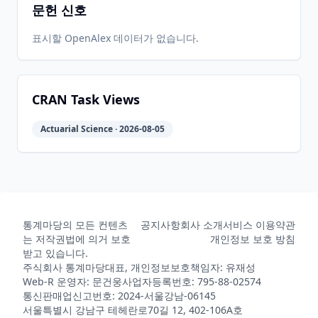
문헌 신호
2024-05-
2026-
2026-
CRAN
1.0.2
14
05-31
05-31
표시할 OpenAlex 데이터가 없습니다.
2024-05-
2026-
2026-
CRAN
1.0.1
06
05-31
05-31
CRAN Task Views
Actuarial Science · 2026-08-05
2024-03-
2026-
2026-
CRAN
0.0.1
27
05-31
05-31
2026-
2026-
CRAN
1.1.1
06-01
07-10
통계마당의 모든 컨텐츠
공지사항
회사 소개
서비스 이용약관
는 저작권법에 의거 보호
개인정보 보호 방침
받고 있습니다.
주식회사 통계마당
대표, 개인정보보호책임자: 유재성
Web-R 운영자: 문건웅
사업자등록번호: 795-88-02574
통신판매업신고번호: 2024-서울강남-06145
서울특별시 강남구 테헤란로70길 12, 402-106A호