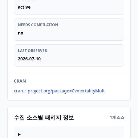
active
NEEDS COMPILATION
no
LAST OBSERVED
2026-07-10
CRAN
cran.r-project.org/package=CvmortalityMult
수집 소스별 패키지 정보
1개 소스