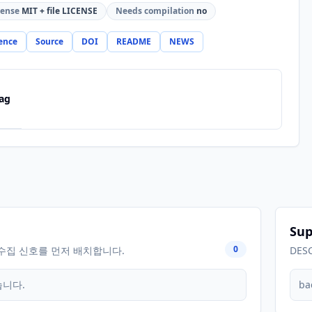
cense
MIT + file LICENSE
Needs compilation
no
ence
Source
DOI
README
NEWS
ag
Sup
0
수집 신호를 먼저 배치합니다.
DES
습니다.
ba