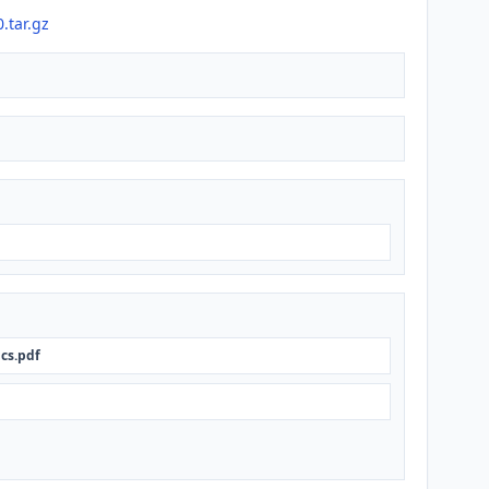
.tar.gz
ics.pdf