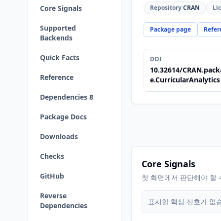
Core Signals
Repository
CRAN
Li
Supported
Package page
Refer
Backends
Quick Facts
DOI
10.32614/CRAN.pack
Reference
e.CurricularAnalytics
Dependencies 8
Package Docs
Downloads
Checks
Core Signals
GitHub
첫 화면에서 판단해야 할 
Reverse
표시할 핵심 신호가 없
Dependencies