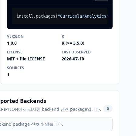
install.packages
(
"CurricularAnalytics"
)
VERSION
R
1.0.0
R (>= 3.5.0)
LICENSE
LAST OBSERVED
MIT + file LICENSE
2026-07-10
SOURCES
1
ported Backends
0
CRIPTION에서 감지한 backend 관련 package입니다.
ckend package 신호가 없습니다.