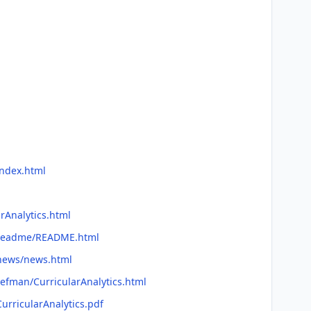
index.html
arAnalytics.html
cs/readme/README.html
/news/news.html
refman/CurricularAnalytics.html
CurricularAnalytics.pdf