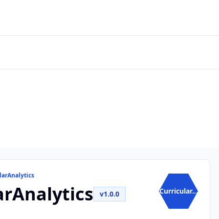
larAnalytics
arAnalytics
Curricular...
v1.0.0