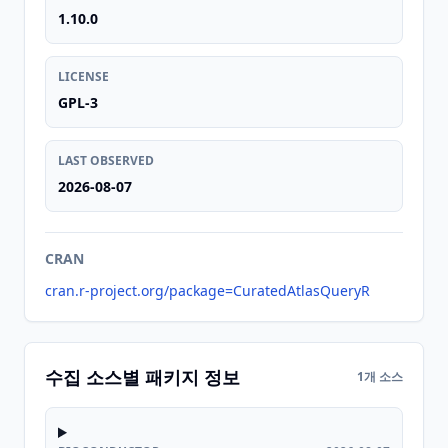
1.10.0
LICENSE
GPL-3
LAST OBSERVED
2026-08-07
CRAN
cran.r-project.org/package=CuratedAtlasQueryR
수집 소스별 패키지 정보
1개 소스