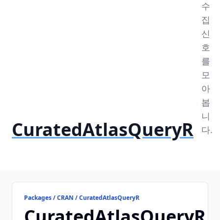
수
집
신
호
를
모
아
봅
니
CuratedAtlasQueryR
다.
Packages / CRAN / CuratedAtlasQueryR
CuratedAtlasQueryR