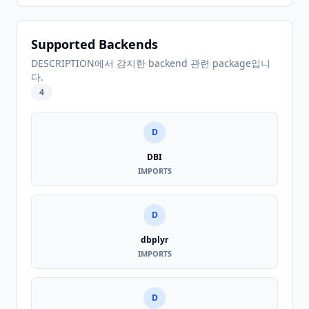
Supported Backends
DESCRIPTION에서 감지한 backend 관련 package입니
다.
4
D
DBI
IMPORTS
D
dbplyr
IMPORTS
D