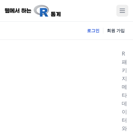
로그인
회원 가입
R
패
키
지
메
타
데
이
터
와