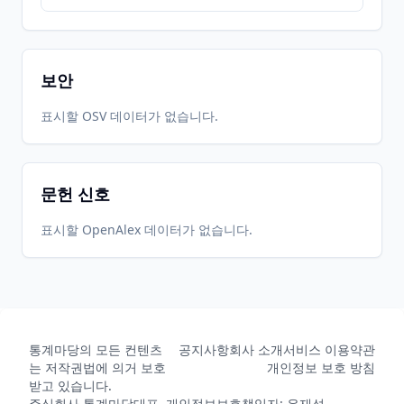
2017-12-
2026-
2026-
CRAN
0.1.1
18
05-31
07-28
보안
2017-12-
2026-
2026-
표시할 OSV 데이터가 없습니다.
CRAN
0.1.0
05
05-31
07-28
문헌 신호
2026-
2026-
CRAN
0.1.7
06-01
07-10
표시할 OpenAlex 데이터가 없습니다.
통계마당의 모든 컨텐츠
공지사항
회사 소개
서비스 이용약관
는 저작권법에 의거 보호
개인정보 보호 방침
받고 있습니다.
주식회사 통계마당
대표, 개인정보보호책임자: 유재성