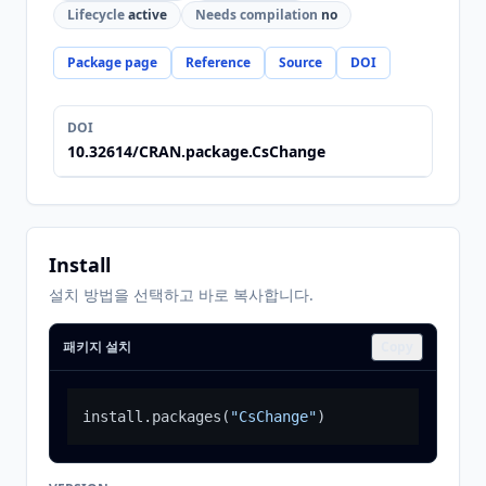
Lifecycle
active
Needs compilation
no
Package page
Reference
Source
DOI
DOI
10.32614/CRAN.package.CsChange
Install
설치 방법을 선택하고 바로 복사합니다.
패키지 설치
Copy
install.packages
(
"CsChange"
)