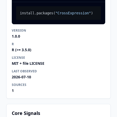
install.packages
(
"CrossExpression"
)
VERSION
1.0.0
R
R (>= 3.5.0)
LICENSE
MIT + file LICENSE
LAST OBSERVED
2026-07-10
SOURCES
1
Core Signals