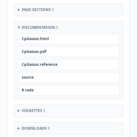
PAGE SECTIONS
3
DOCUMENTATION
5
CpGassoc.html
CpGassoc.pdf
CpGassoc reference
source
R code
VIGNETTES
3
DOWNLOADS
9