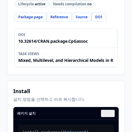
Lifecycle
active
Needs compilation
no
Package page
Reference
Source
DOI
DOI
10.32614/CRAN.package.CpGassoc
TASK VIEWS
Mixed, Multilevel, and Hierarchical Models in R
Install
설치 방법을 선택하고 바로 복사합니다.
패키지 설치
Copy