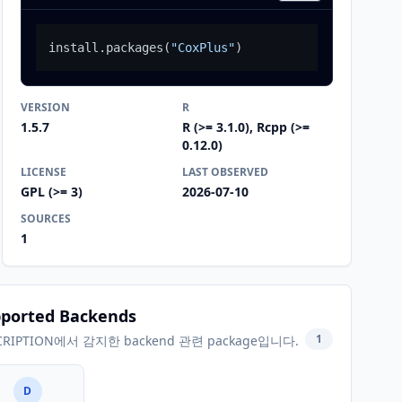
install.packages
(
"CoxPlus"
)
VERSION
R
1.5.7
R (>= 3.1.0), Rcpp (>=
0.12.0)
LICENSE
LAST OBSERVED
GPL (>= 3)
2026-07-10
SOURCES
1
ported Backends
1
CRIPTION에서 감지한 backend 관련 package입니다.
D