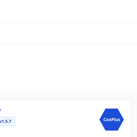
s
CoxPlus
v1.5.7