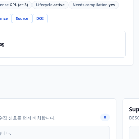
cense
GPL (>= 3)
Lifecycle
active
Needs compilation
yes
ence
Source
DOI
ag
Sup
0
수집 신호를 먼저 배치합니다.
DES
습니다.