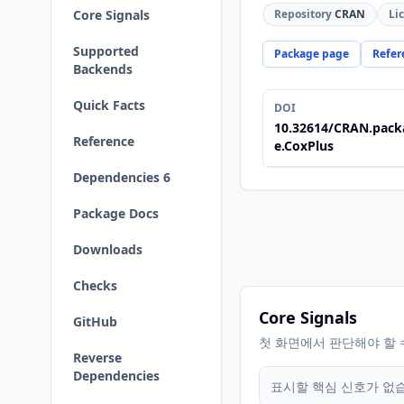
Core Signals
Repository
CRAN
Li
Supported
Package page
Refer
Backends
Quick Facts
DOI
10.32614/CRAN.pack
Reference
e.CoxPlus
Dependencies 6
Package Docs
Downloads
Checks
Core Signals
GitHub
첫 화면에서 판단해야 할 
Reverse
Dependencies
표시할 핵심 신호가 없