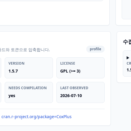
수
profile
카드와 토큰으로 압축합니다.
VERSION
LICENSE
C
1.
1.5.7
GPL (>= 3)
NEEDS COMPILATION
LAST OBSERVED
yes
2026-07-10
cran.r-project.org/package=CoxPlus