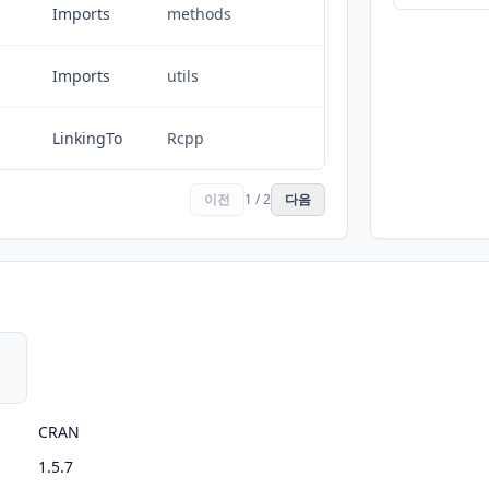
Imports
methods
Imports
utils
LinkingTo
Rcpp
이전
1 / 2
다음
CRAN
1.5.7