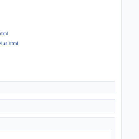
html
Plus.html