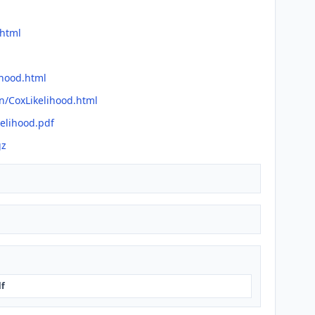
.html
ihood.html
n/CoxLikelihood.html
kelihood.pdf
gz
df