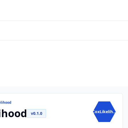
elihood
ihood
CoxLikelih...
v0.1.0