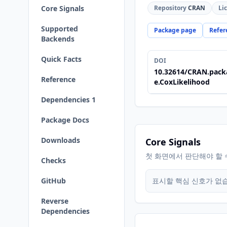
Core Signals
Repository
CRAN
Li
Supported
Package page
Refer
Backends
Quick Facts
DOI
10.32614/CRAN.pack
Reference
e.CoxLikelihood
Dependencies 1
Package Docs
Downloads
Core Signals
첫 화면에서 판단해야 할 
Checks
GitHub
표시할 핵심 신호가 없
Reverse
Dependencies