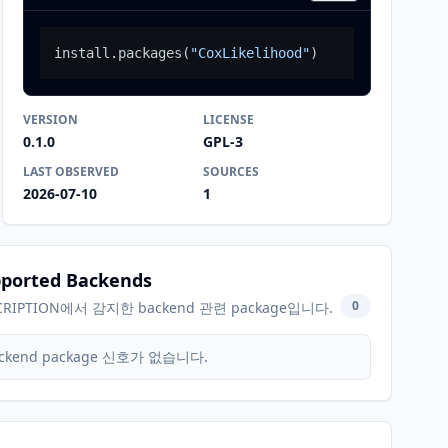
install.packages
(
"CoxLikelihood"
)
VERSION
LICENSE
0.1.0
GPL-3
LAST OBSERVED
SOURCES
2026-07-10
1
ported Backends
0
CRIPTION에서 감지한 backend 관련 package입니다.
ckend package 신호가 없습니다.