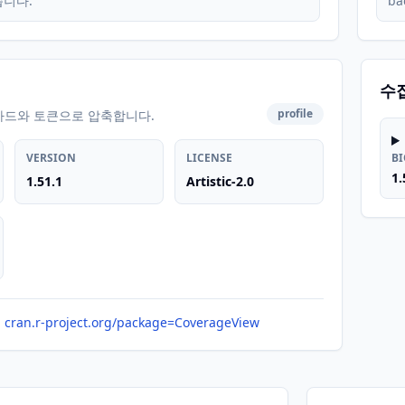
습니다.
ba
수
profile
카드와 토큰으로 압축합니다.
VERSION
LICENSE
B
1.
1.51.1
Artistic-2.0
cran.r-project.org/package=CoverageView