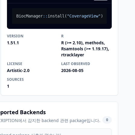
BiocManager
::
install
(
"CoverageView"
)
VERSION
R
1.51.1
R (>= 2.10), methods,
Rsamtools (>= 1.19.17),
rtracklayer
LICENSE
LAST OBSERVED
Artistic-2.0
2026-08-05
SOURCES
1
ported Backends
0
CRIPTION에서 감지한 backend 관련 package입니다.