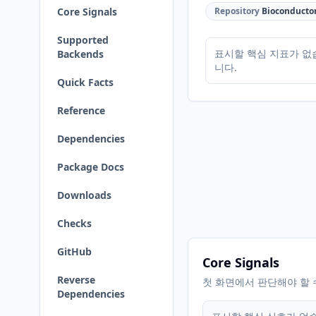
Core Signals
Repository
Bioconducto
Supported
표시할 핵심 지표가 없
Backends
니다.
Quick Facts
Reference
Dependencies
Package Docs
Downloads
Checks
GitHub
Core Signals
Reverse
첫 화면에서 판단해야 할 
Dependencies