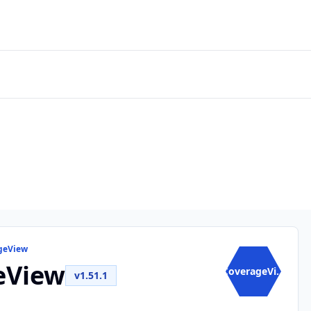
ageView
eView
CoverageVi...
v1.51.1