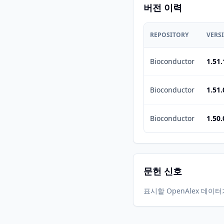
버전 이력
REPOSITORY
VERS
Bioconductor
1.51.
Bioconductor
1.51.
Bioconductor
1.50.
문헌 신호
표시할 OpenAlex 데이