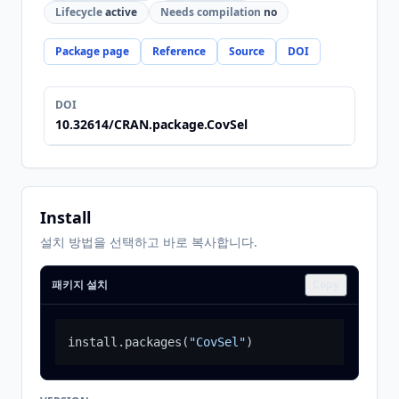
Lifecycle
active
Needs compilation
no
Package page
Reference
Source
DOI
DOI
10.32614/CRAN.package.CovSel
Install
설치 방법을 선택하고 바로 복사합니다.
패키지 설치
Copy
install.packages
(
"CovSel"
)