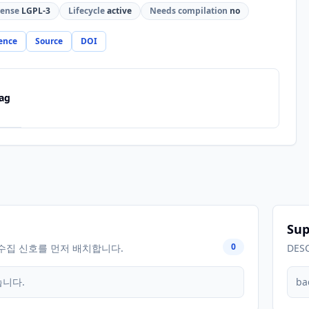
cense
LGPL-3
Lifecycle
active
Needs compilation
no
ence
Source
DOI
ag
Sup
0
수집 신호를 먼저 배치합니다.
DES
습니다.
ba