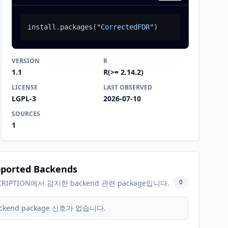
install.packages
(
"CorrectedFDR"
)
VERSION
R
1.1
R(>= 2.14.2)
LICENSE
LAST OBSERVED
LGPL-3
2026-07-10
SOURCES
1
ported Backends
0
CRIPTION에서 감지한 backend 관련 package입니다.
ckend package 신호가 없습니다.