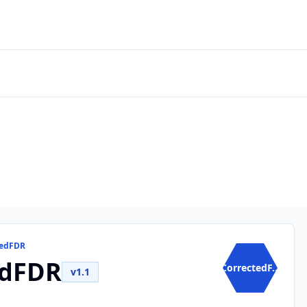
tedFDR
edFDR
CorrectedF...
v1.1