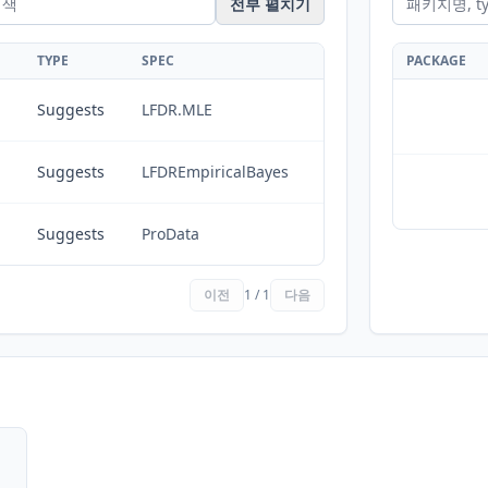
전부 펼치기
TYPE
SPEC
PACKAGE
Suggests
LFDR.MLE
Suggests
LFDREmpiricalBayes
Suggests
ProData
이전
1 / 1
다음