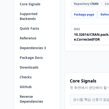
Core Signals
Repository
CRAN
Li
Supported
Package page
Refer
Backends
Quick Facts
DOI
10.32614/CRAN.pack
Reference
e.CorrectedFDR
Dependencies 3
Package Docs
Downloads
Checks
Core Signals
GitHub
첫 화면에서 판단해야 할 
Reverse
표시할 핵심 신호가 없
Dependencies