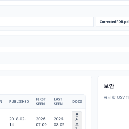
CorrectedFDR.pd
보안
표시할 OSV 
FIRST
LAST
ON
PUBLISHED
DOCS
SEEN
SEEN
문
2018-02-
2026-
2026-
서
보
14
07-09
08-05
기