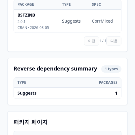
PACKAGE
TYPE
SPEC
BSTZINB
Suggests
CorrMixed
2.0.1
CRAN · 2026-08-05
이전
1 / 1
다음
Reverse dependency summary
1 types
TYPE
PACKAGES
Suggests
1
패키지 페이지