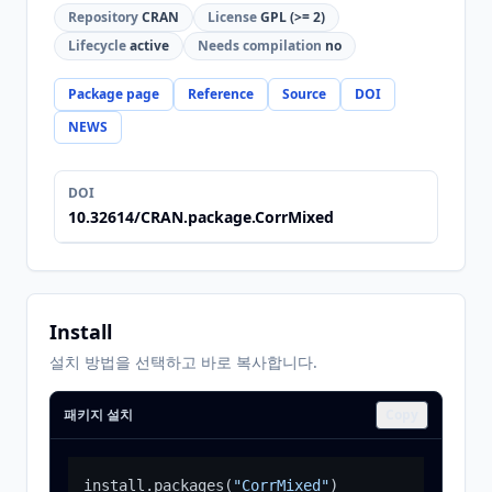
Repository
CRAN
License
GPL (>= 2)
Lifecycle
active
Needs compilation
no
Package page
Reference
Source
DOI
NEWS
DOI
10.32614/CRAN.package.CorrMixed
Install
설치 방법을 선택하고 바로 복사합니다.
패키지 설치
Copy
install.packages
(
"CorrMixed"
)