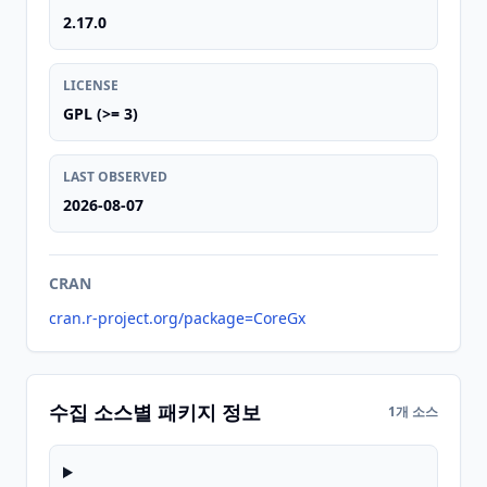
2.17.0
LICENSE
GPL (>= 3)
LAST OBSERVED
2026-08-07
CRAN
cran.r-project.org/package=CoreGx
수집 소스별 패키지 정보
1개 소스