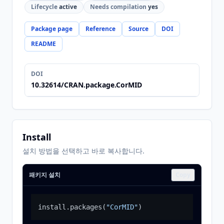
Lifecycle
active
Needs compilation
yes
Package page
Reference
Source
DOI
README
DOI
10.32614/CRAN.package.CorMID
Install
설치 방법을 선택하고 바로 복사합니다.
패키지 설치
Copy
install.packages
(
"CorMID"
)