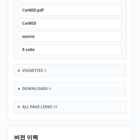
CorMID.pdf
CorMID
source
R code
VIGNETTES
3
DOWNLOADS
9
ALL PAGE LINKS
29
버전 이력