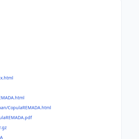
x.html
aREMADA.html
fman/CopulaREMADA.html
pulaREMADA.pdf
r.gz
DA