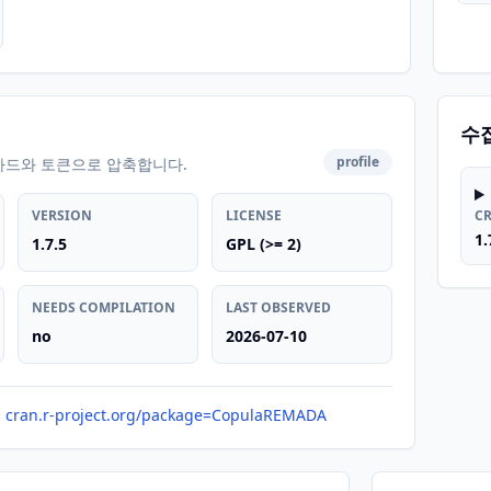
수
profile
카드와 토큰으로 압축합니다.
VERSION
LICENSE
C
1.
1.7.5
GPL (>= 2)
NEEDS COMPILATION
LAST OBSERVED
no
2026-07-10
cran.r-project.org/package=CopulaREMADA