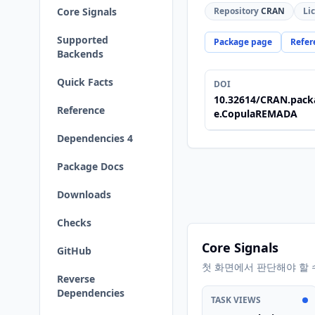
Core Signals
Repository
CRAN
Li
Supported
Package page
Refer
Backends
Quick Facts
DOI
10.32614/CRAN.pack
Reference
e.CopulaREMADA
Dependencies 4
Package Docs
Downloads
Checks
Core Signals
GitHub
첫 화면에서 판단해야 할 
Reverse
Dependencies
TASK VIEWS