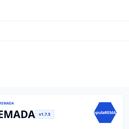
laREMADA
REMADA
CopulaREMA...
v1.7.5