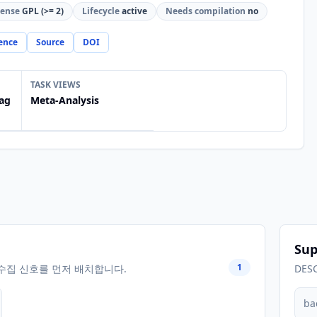
cense
GPL (>= 2)
Lifecycle
active
Needs compilation
no
ence
Source
DOI
TASK VIEWS
ag
Meta-Analysis
Sup
1
수집 신호를 먼저 배치합니다.
DES
ba