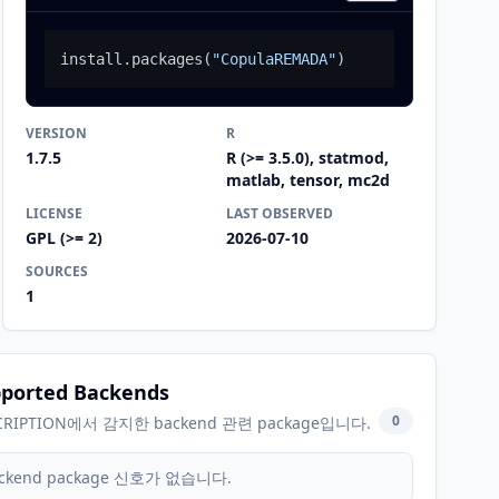
install.packages
(
"CopulaREMADA"
)
VERSION
R
1.7.5
R (>= 3.5.0), statmod,
matlab, tensor, mc2d
LICENSE
LAST OBSERVED
GPL (>= 2)
2026-07-10
SOURCES
1
ported Backends
0
CRIPTION에서 감지한 backend 관련 package입니다.
ckend package 신호가 없습니다.