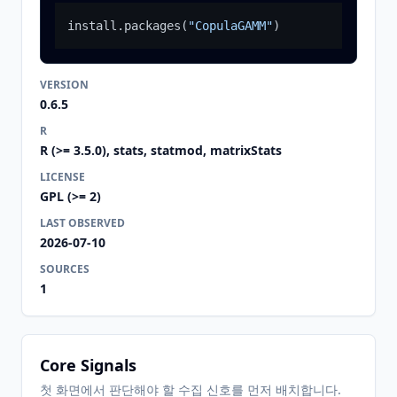
install.packages
(
"CopulaGAMM"
)
VERSION
0.6.5
R
R (>= 3.5.0), stats, statmod, matrixStats
LICENSE
GPL (>= 2)
LAST OBSERVED
2026-07-10
SOURCES
1
Core Signals
첫 화면에서 판단해야 할 수집 신호를 먼저 배치합니다.