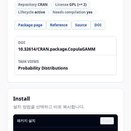
Repository
CRAN
License
GPL (>= 2)
Lifecycle
active
Needs compilation
yes
Package page
Reference
Source
DOI
DOI
10.32614/CRAN.package.CopulaGAMM
TASK VIEWS
Probability Distributions
Install
설치 방법을 선택하고 바로 복사합니다.
패키지 설치
Copy