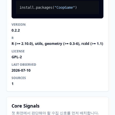
install.packages
(
"CoopGame"
)
VERSION
0.2.2
R
R (>= 2.10.0), utils, geometry (>= 0.3-6), rcdd (>= 1.1)
LICENSE
GPL-2
LAST OBSERVED
2026-07-10
SOURCES
1
Core Signals
첫 화면에서 판단해야 할 수집 신호를 먼저 배치합니다.