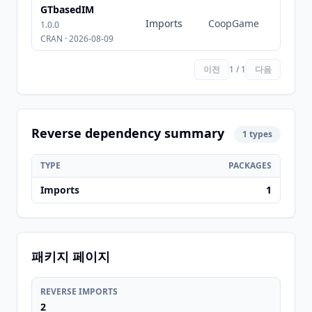
GTbasedIM
Imports
CoopGame
1.0.0
CRAN · 2026-08-09
이전
1 / 1
다음
Reverse dependency summary
1 types
TYPE
PACKAGES
Imports
1
패키지 페이지
REVERSE IMPORTS
2