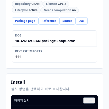
Repository
CRAN
License
GPL-2
Lifecycle
active
Needs compilation
no
Package page
Reference
Source
DOI
DOI
10.32614/CRAN.package.CoopGame
REVERSE IMPORTS
111
Install
설치 방법을 선택하고 바로 복사합니다.
패키지 설치
Copy