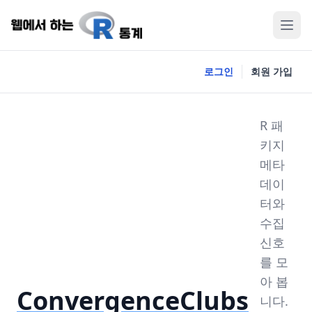
로그인
회원 가입
R 패
키지
메타
데이
터와
수집
신호
를 모
아 봅
ConvergenceClubs
니다.