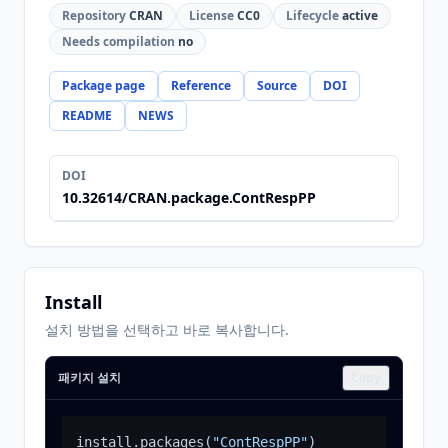
Repository
CRAN
License
CC0
Lifecycle
active
Needs compilation
no
Package page
Reference
Source
DOI
README
NEWS
DOI
10.32614/CRAN.package.ContRespPP
Install
설치 방법을 선택하고 바로 복사합니다.
패키지 설치
Copy
install.packages
(
"ContRespPP"
)