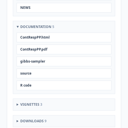
NEWS
DOCUMENTATION
5
ContRespPP.html
ContRespPP.pdf
gibbs-sampler
source
R code
VIGNETTES
3
DOWNLOADS
9