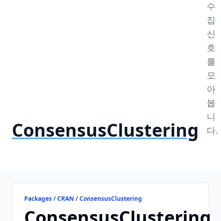
수
집
신
호
를
모
아
봅
니
ConsensusClustering
다.
Packages / CRAN / ConsensusClustering
ConsensusClustering