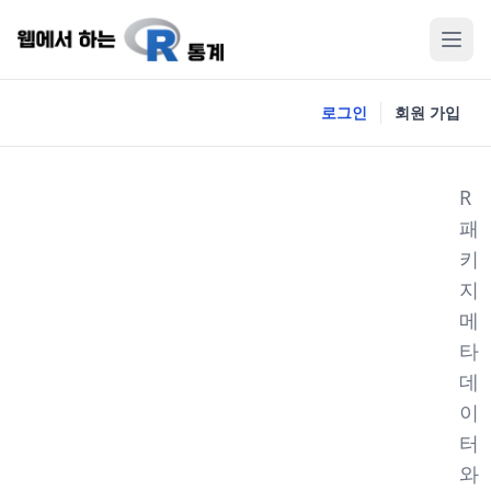
로그인
회원 가입
R
패
키
지
메
타
데
이
터
와