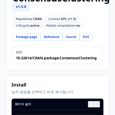
v1.5.0
Repository
CRAN
License
GPL (>= 3)
Lifecycle
active
Needs compilation
no
Package page
Reference
Source
DOI
DOI
10.32614/CRAN.package.ConsensusClustering
Install
설치 방법을 선택하고 바로 복사합니다.
패키지 설치
Copy