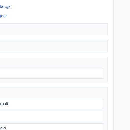
tar.gz
ipse
e.pdf
soid