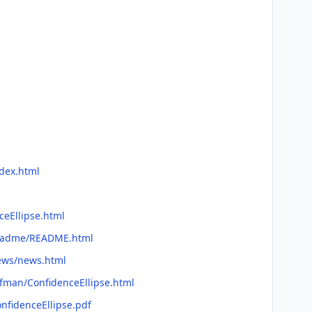
ndex.html
ceEllipse.html
/readme/README.html
news/news.html
efman/ConfidenceEllipse.html
onfidenceEllipse.pdf