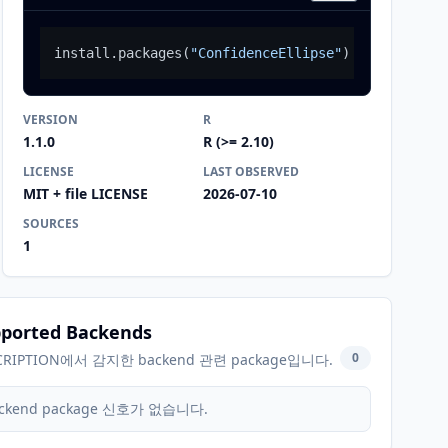
install.packages
(
"ConfidenceEllipse"
)
VERSION
R
1.1.0
R (>= 2.10)
LICENSE
LAST OBSERVED
MIT + file LICENSE
2026-07-10
SOURCES
1
ported Backends
0
CRIPTION에서 감지한 backend 관련 package입니다.
ckend package 신호가 없습니다.