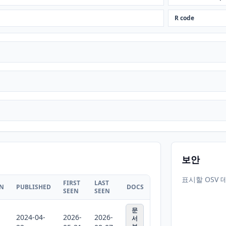
R code
보안
표시할 OSV 
FIRST
LAST
ON
PUBLISHED
DOCS
SEEN
SEEN
문
2024-04-
2026-
2026-
서