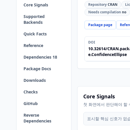
Core Signals
Repository
CRAN
Li
Needs compilation
no
Supported
Backends
Package page
Refer
Quick Facts
DOI
Reference
10.32614/CRAN.pack
e.ConfidenceEllipse
Dependencies 18
Package Docs
Downloads
Checks
Core Signals
GitHub
첫 화면에서 판단해야 할 
Reverse
표시할 핵심 신호가 없
Dependencies