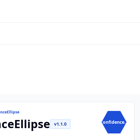
nceEllipse
ceEllipse
Confidence...
v1.1.0