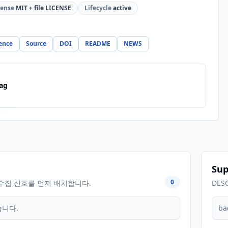
cense
MIT + file LICENSE
Lifecycle
active
ence
Source
DOI
README
NEWS
ag
Sup
0
수집 신호를 먼저 배치합니다.
DES
습니다.
ba