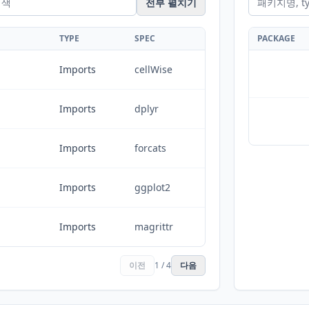
전부 펼치기
TYPE
SPEC
PACKAGE
Imports
cellWise
Imports
dplyr
Imports
forcats
Imports
ggplot2
Imports
magrittr
이전
1 / 4
다음