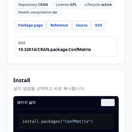
Repository
CRAN
License
GPL
Lifecycle
active
Needs compilation
no
Package page
Reference
Source
DOI
DOI
10.32614/CRAN.package.ConfMatrix
Install
설치 방법을 선택하고 바로 복사합니다.
패키지 설치
Copy
install.packages
(
"ConfMatrix"
)