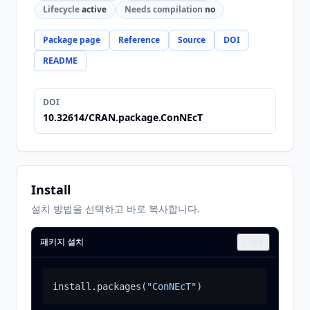
Lifecycle
active
Needs compilation
no
Package page
Reference
Source
DOI
README
DOI
10.32614/CRAN.package.ConNEcT
Install
설치 방법을 선택하고 바로 복사합니다.
패키지 설치
Copy
install.packages
(
"ConNEcT"
)