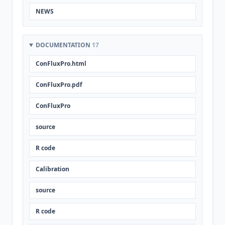
NEWS
DOCUMENTATION
17
ConFluxPro.html
ConFluxPro.pdf
ConFluxPro
source
R code
Calibration
source
R code