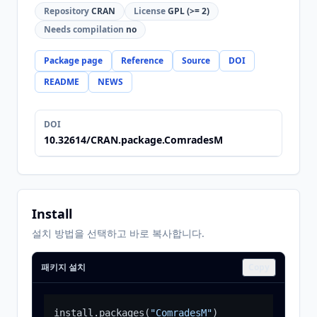
Repository
CRAN
License
GPL (>= 2)
Needs compilation
no
Package page
Reference
Source
DOI
README
NEWS
DOI
10.32614/CRAN.package.ComradesM
Install
설치 방법을 선택하고 바로 복사합니다.
패키지 설치
Copy
install.packages
(
"ComradesM"
)