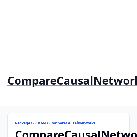
CompareCausalNetwor
Packages / CRAN / CompareCausalNetworks
CompareCausalNetwo