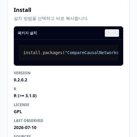
Install
설치 방법을 선택하고 바로 복사합니다.
패키지 설치
Copy
install.packages
(
"CompareCausalNetworks"
)
VERSION
0.2.6.2
R
R (>= 3.1.0)
LICENSE
GPL
LAST OBSERVED
2026-07-10
SOURCES