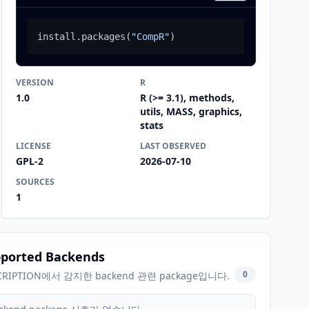
install.packages
(
"CompR"
)
VERSION
R
1.0
R (>= 3.1), methods,
utils, MASS, graphics,
stats
LICENSE
LAST OBSERVED
GPL-2
2026-07-10
SOURCES
1
ported Backends
0
CRIPTION에서 감지한 backend 관련 package입니다.