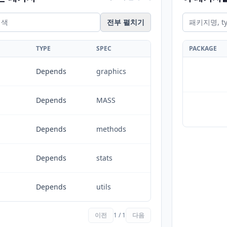
전부 펼치기
TYPE
SPEC
PACKAGE
Depends
graphics
Depends
MASS
Depends
methods
Depends
stats
Depends
utils
이전
1 / 1
다음