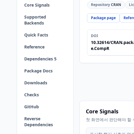
Core Signals
Repository
CRAN
Li
Supported
Package page
Refer
Backends
Quick Facts
DOI
10.32614/CRAN.pack
Reference
e.CompR
Dependencies 5
Package Docs
Downloads
Checks
GitHub
Core Signals
Reverse
첫 화면에서 판단해야 할 
Dependencies