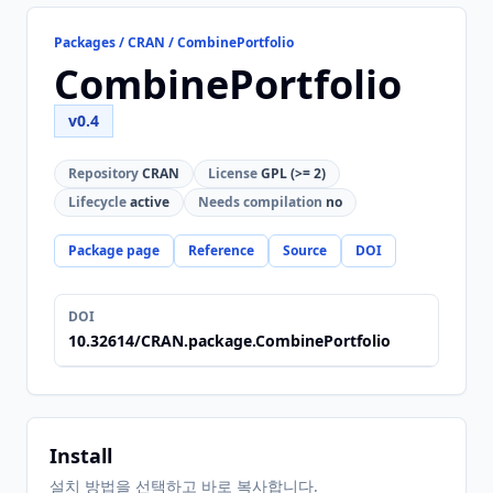
Packages / CRAN / CombinePortfolio
CombinePortfolio
v0.4
Repository
CRAN
License
GPL (>= 2)
Lifecycle
active
Needs compilation
no
Package page
Reference
Source
DOI
DOI
10.32614/CRAN.package.CombinePortfolio
Install
설치 방법을 선택하고 바로 복사합니다.