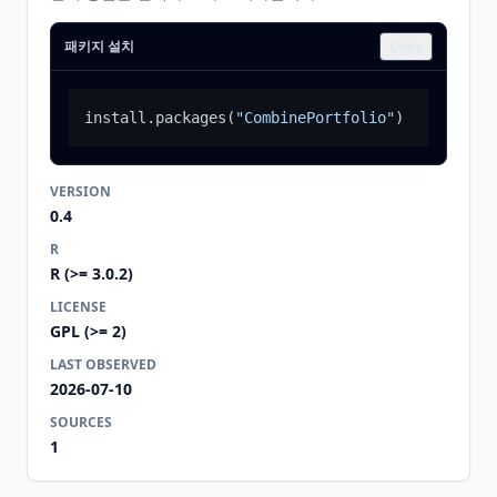
패키지 설치
Copy
install.packages
(
"CombinePortfolio"
)
VERSION
0.4
R
R (>= 3.0.2)
LICENSE
GPL (>= 2)
LAST OBSERVED
2026-07-10
SOURCES
1