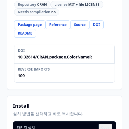
Repository
CRAN
License
MIT + file LICENSE
Needs compilation
no
Package page
Reference
Source
DOI
README
DOI
10.32614/CRAN.package.ColorNameR
REVERSE IMPORTS
109
Install
설치 방법을 선택하고 바로 복사합니다.
패키지 설치
Copy