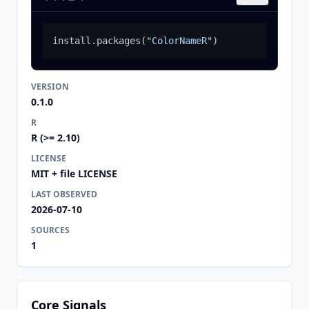
install.packages
(
"ColorNameR"
)
VERSION
0.1.0
R
R (>= 2.10)
LICENSE
MIT + file LICENSE
LAST OBSERVED
2026-07-10
SOURCES
1
Core Signals