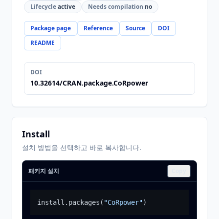
Lifecycle
active
Needs compilation
no
Package page
Reference
Source
DOI
README
DOI
10.32614/CRAN.package.CoRpower
Install
설치 방법을 선택하고 바로 복사합니다.
패키지 설치
Copy
install.packages
(
"CoRpower"
)