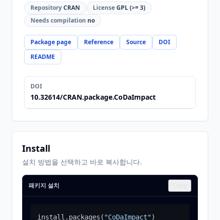
Repository
CRAN
License
GPL (>= 3)
Needs compilation
no
Package page
Reference
Source
DOI
README
DOI
10.32614/CRAN.package.CoDaImpact
Install
설치 방법을 선택하고 바로 복사합니다.
패키지 설치
Copy
install.packages
(
"CoDaImpact"
)