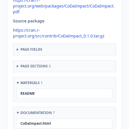
https://cran.r-
project.org/web/packages/CoDaImpact/CoDaImpact.
pdf
Source package
https://cran.r-
project.org/src/contrib/CoDaImpact_0.1.0.tar.gz
PAGE FIELDS
PAGE SECTIONS
3
MATERIALS
1
README
DOCUMENTATION
7
CoDaImpact.html