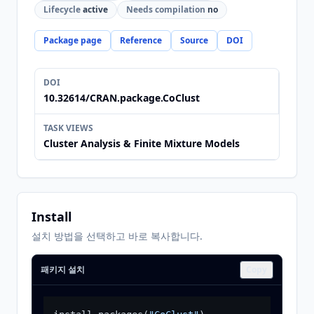
Lifecycle
active
Needs compilation
no
Package page
Reference
Source
DOI
DOI
10.32614/CRAN.package.CoClust
TASK VIEWS
Cluster Analysis & Finite Mixture Models
Install
설치 방법을 선택하고 바로 복사합니다.
패키지 설치
Copy